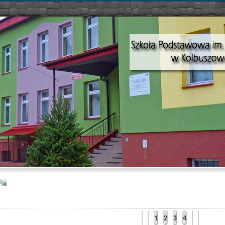
1
2
3
4