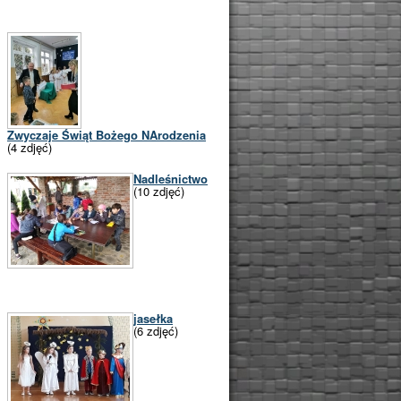
Zwyczaje Świąt Bożego NArodzenia
(4 zdjęć)
Nadleśnictwo
(10 zdjęć)
jasełka
(6 zdjęć)